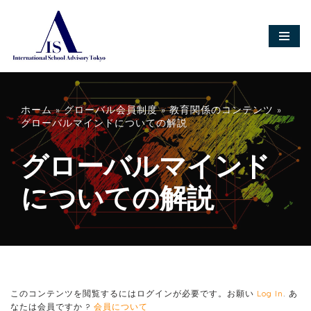
コ
ン
テ
ン
ツ
へ
ホーム
»
グローバル会員制度
»
教育関係のコンテンツ
»
ス
グローバルマインドについての解説
キ
ッ
プ
グローバルマインド
についての解説
このコンテンツを閲覧するにはログインが必要です。お願い
Log In
. あ
なたは会員ですか ?
会員について