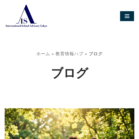
コ
ン
テ
ン
ツ
へ
ス
ホーム
»
教育情報ハブ
»
ブログ
キ
ッ
ブログ
プ