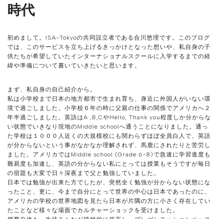
時代
初めまして。ISA-Tokyoの共同設立者である合川悠理です。このブログ
では、このサービスを立ち上げるきっかけとなった想いや、私自身の子
供たちが希望していたインターナショナルスクールに入学するまでの経
緯や準備について書いていきたいと思います。
まず、私自身の自己紹介から。
私は小学校まで日本の地方都市で生まれ育ち、身近に外国人がいない環
境で過ごしました。小学校６年の時に父親の仕事の関係でアメリカへ２
年半過ごしました。英語はA ,B,CやHello, Thank you程度しか分からな
い状態でいきなり現地のMiddle schoolへ通うことになりました。通っ
た学校は１０００人近くの大規模校にも関わらずほぼ全員白人で、英語
が分からないという事がなかなか理解されず、馬鹿にされたりと苦労し
ました。アメリカではMiddle school (Grade 6-8)で急速に学習進度も
難易度も加速し、英語の分からない私にとっては授業もそうですが毎日
の宿題も大変で日々深夜まで父と勉強していました。
日本では勉強が出来た方でしたが、突然全く勉強が分からない状態にな
ったこと、更に、今まで自分にとって世界の中心は日本であったのに、
アメリカの学校の世界地図を見たら日本が片隅の方に小さく存在してい
たことなど様々な場面でカルチャーショックを受けました。