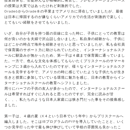
授業自体も、生徒みんなが積極的に発言し、プレゼンテーションベース
の授業は大変ではあったけれど刺激的でした。
Grade6からGrade８の卒業までアメリカに滞在していましたが、最後
は日本に帰国するのが嫌なくらいアメリカでの生活が刺激的で楽しく、
とてもいい経験をさせてもらいました。
いざ、自分が子供を持つ親の目線に立った時に、子供にとっての教育は
何が良いのかを夫婦で沢山話し合いました。私自身の経験から、子供に
はどこかの時点で海外を経験させたいと思っていましたが、私も会社員
で保育園のサポート力に助けられていたのと、インターナショナルスク
ールに馴染みが無かったため、第一子は４歳まで保育園に通っていまし
た。一方で、色んな文化を体感してもらいたくプリスクールのサマーキ
ャンプに３歳から入れていたのですが、様々なインターナショナルスク
ールを見学する中で、アメリカの時に感じていたような子供たちが生き
生きと授業に参加していている環境に魅力を感じ、日本の教育からイン
ターナショナルスクールの教育へシフトしました。
周りにハーフの子供の友人が多かったので、インターナショナルスクー
ルは希望すればすぐに入れると思ったのですが、完全に読みが甘
く、、、私たちのような日本人家庭には狭き門だった事をその後痛感し
ました。
第一子は、４歳の夏（K４という日本でいう年中）からプリスクールへ
編入しました。そこはIBプログラムのPYPを導入していたことと、いく
つか見学行った中で最も伸び伸びしていて学校の雰囲気も良かったこ